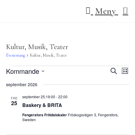
Hoppa
Meny
till
innehållet
Kultur, Musik, Teater
Evenemang
Kultur, Musik, Teater
Evenemang
Kommande
E
E
S
L
ö
v
v
i
V
k
september 2026
e
s
e
ä
t
n
l
n
september 25:19:00
-
22:00
a
FRE
e
25
j
e
Baskery & BRITA
m
d
m
a
Fengersfors Fritidslokaler
Fröskogsvägen 3, Fengersfors,
a
Sweden
a
n
t
n
g
u